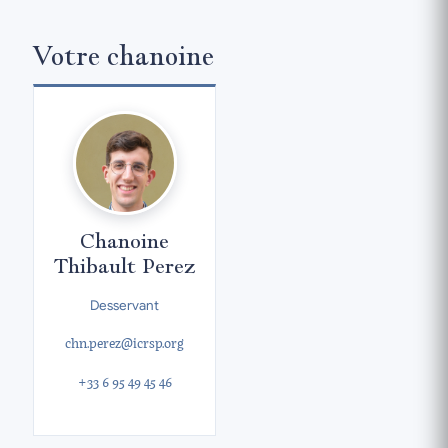
Votre chanoine
Chanoine
Thibault Perez
Desservant
chn.perez@icrsp.org
+33 6 95 49 45 46