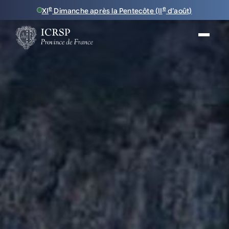
e
e
XI
Dimanche après la Pentecôte (II
d’août)