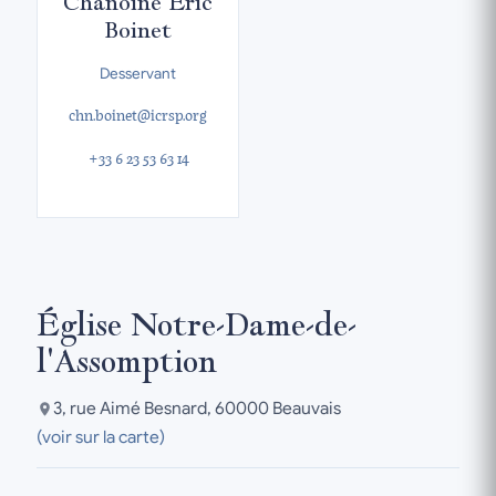
Chanoine Éric
Boinet
Desservant
chn.boinet@icrsp.org
+33 6 23 53 63 14
Église Notre-Dame-de-
l'Assomption
3, rue Aimé Besnard, 60000 Beauvais
(voir sur la carte)