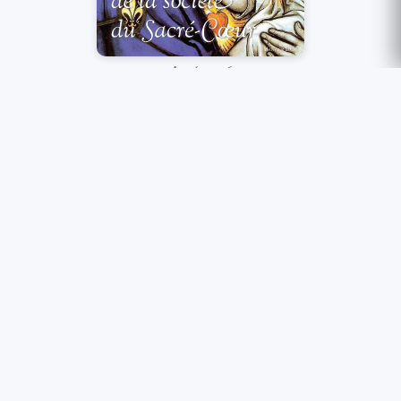
Année 2026
Lire le bulletin
Extrait de la formule d’admission dans la
société du Sacré-Cœur
« Je demande humblement à être accueilli dans la
société du Sacré-Cœur pour ma sanctification et
pour le rayonnement de l’amour de Dieu et du
prochain.
Dès ce jour, je veux me placer sous le patronage
et à l’école de saint François de Sales, docteur de la
charité, de saint Thomas d’Aquin, docteur de la
foi, et de saint Benoît, docteur de la civilisation
chrétienne.