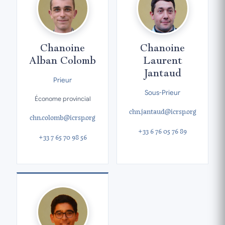
Chanoine
Chanoine
Alban Colomb
Laurent
Jantaud
Prieur
Sous-Prieur
Économe provincial
chn.jantaud@icrsp.org
chn.colomb@icrsp.org
+33 6 76 05 76 89
+33 7 65 70 98 56